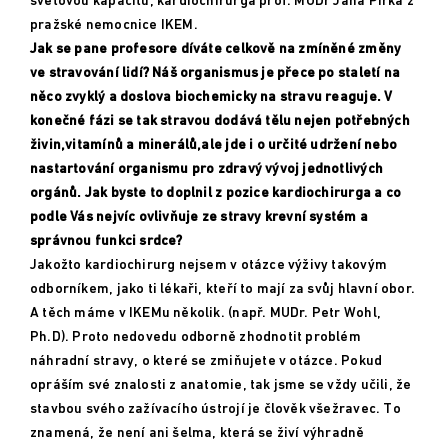
světovou kapacitu, kardiochirurga prof. MUDr
Jana
Pirka
z
pražské nemocnice IKEM.
Jak se pane profesore díváte celkově na zmíněné změny
ve stravování lidí? Náš organismus je přece po staletí na
něco zvyklý a doslova biochemicky na stravu reaguje. V
konečné fázi se tak stravou dodává tělu nejen potřebných
živin,vitamínů a minerálů,ale jde i o určité udržení nebo
nastartování organismu pro zdravý vývoj jednotlivých
orgánů. Jak byste to doplnil z pozice kardiochirurga a co
podle Vás nejvíc ovlivňuje ze stravy krevní systém a
správnou funkci srdce?
Jakožto kardiochirurg nejsem v otázce výživy takovým
odborníkem, jako ti lékaři, kteří to mají za svůj hlavní obor.
A těch máme v
IKEMu
několik. (např. MUDr. Petr Wohl,
Ph.D). Proto nedovedu odborně zhodnotit problém
náhradní stravy, o které se zmiňujete v otázce. Pokud
opráším své znalosti z anatomie, tak jsme se vždy učili, že
stavbou svého zažívacího ústrojí je člověk všežravec. To
znamená, že není ani šelma, která se živí výhradně