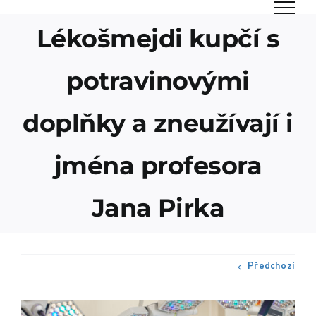
Přeskočit
na
Lékošmejdi kupčí s
obsah
potravinovými
doplňky a zneužívají i
jména profesora
Jana Pirka
Předchozí