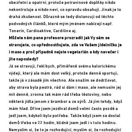
obezřetní a opatrní, protože potravinové doplňky nikdo
nekontroluje a nikdo neví, co opravdu obsahují. Jinak je to
drahá zkušenost. Důrazně se tedy distancuji od těchto
podvodných článků, které mým jménem nabízejí např.
Tonerin, Cardioaktive, Cardiline aj.
Můžete nám pane profesore prozradit jak Vy sám se
stravujete, co upřednostňujete, zda ve Vašem jídelníčku je
i maso a proč případně nejste vegetarián a kdy navečer i
jíte naposledy?
Já se stravuji, řekl bych, přiměřeně svému kalorickému
výdeji, který ale mám dost velký, protože denně sportuji,
takže já v zásadě jím všechno. Ale snažím se dodržovat,
aby strava byla pestrá, rád si dám i maso, ale nemusím jej
mít denně, zrovna tak mám rád třeba těstoviny, nebo
některá jídla jenom z brambor a ze sýrů. Já jím tehdy, když
mám hlad. Dříve jsem jezdíval domů velmi často pozdě a
jedl jsem, kdykoli bylo potřeba. Takže když jsem se dostal
domů třeba ve 22 hodin, klidně jsem jedl i v tuto hodinu.
Nemyslím si, že to je rozhodující, myslím si, že rozhodující