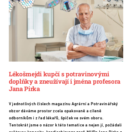
Lékošmejdi kupčí s potravinovými
doplňky a zneužívají i jména profesora
Jana Pirka
V jednotlivých číslech magazínu Agrární a Potravinářský
obzor dáváme prostor zcela opakovaně a cíleně
odborníkům i z řad lékařů, špiček ve svém oboru.
Tentokrát jsme o názor k této tematice a nejen jí, požádali