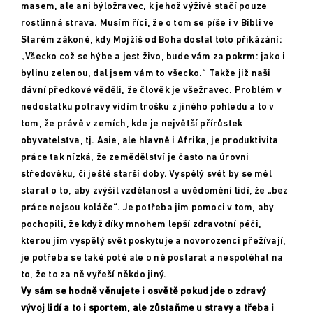
masem, ale ani býložravec, k jehož výživě stačí pouze
rostlinná strava. Musím říci, že o tom se píše i v Bibli ve
Starém zákoně, kdy Mojžíš od Boha dostal toto přikázání:
„Všecko což se hýbe a jest živo, bude vám za pokrm: jako i
bylinu zelenou, dal jsem vám to všecko.“ Takže již naši
dávní předkové věděli, že člověk je všežravec. Problém v
nedostatku potravy vidím trošku z jiného pohledu a to v
tom, že právě v zemích, kde je největší přírůstek
obyvatelstva, tj. Asie, ale hlavně i
Afrika
, je produktivita
práce tak nízká, že zemědělství je často na úrovni
středověku, či ještě starší doby. Vyspělý svět by se měl
starat o to, aby zvýšil vzdělanost a uvědomění lidí, že „bez
práce nejsou koláče“. Je potřeba jim pomoci v tom, aby
pochopili, že když díky mnohem lepší zdravotní péči,
kterou jim vyspělý svět poskytuje a novorozenci přežívají,
je potřeba se také poté ale o ně postarat a nespoléhat na
to, že to za ně vyřeší někdo jiný.
Vy sám se hodně věnujete i osvětě pokud jde o zdravý
vývoj lidí a to i sportem, ale zůstaňme u stravy a třeba i