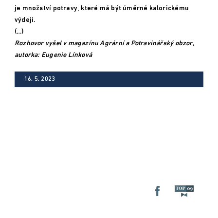
je množství potravy, které má být úměrné kalorickému
výdeji.
(…)
Rozhovor vyšel v magazínu Agrární a Potravinářský obzor,
autorka: Eugenie Línková
16. 5. 2023
FB
TOP