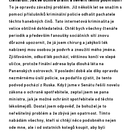
čtenářům. Jak se účinně bránit a nevěřit těmto podvrhům?
To je opravdu závažný problém. Již několik let se snažím s
pomocí příslušníků kriminální policie odhalit pachatele
těchto hanebných činů. Tato internetová kriminalita je
velice obtížně dohledatelná. Chtěl bych všechny čtenáře
periodik a především fanoušky sociálních sítí znovu
důrazně upozornit, že já jsem chirurg a jakýkoli lék
nabízený mou osobou je podvrh a zneužití mého jména.
Zjišťováním, odkud lék pochází, většinou končí ve slepé
uličce, protože finální adresa byla dlouhá léta na
Panenských ostrovech. V poslední době ale díky opravdu
nezměrnému úsilí policie, se podařilo zjistit, že tento
podvod pochází z
Ruska
. Když jsme v Senátu řešili novelu
zákona o ochraně spotřebitele, zeptal jsem se pana
ministra, jak je možné ochránit spotřebitele od těchto
lékošmejdů. Dostal jsem odpověď, že bohužel je to
neřešitelný problém a že zbývá jen opatrnost. Tímto
nabádám všechny, kteří si chtějí něco podobného nejen
ode mne, ale i od ostatních kolegů koupit, aby byli