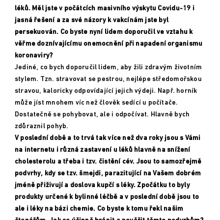
léků. Měl jste v počátcích masivního výskytu Covidu-19 i
jasná řešení a za své názory k vakcínám jste byl
persekuován. Co byste nyní lidem doporučil ve vztahu k
věřme doznívajícímu onemocnění při napadení organismu
koronaviry?
Jediné, co bych doporučil lidem, aby žili zdravým životním
stylem. Tzn. stravovat se pestrou, nejlépe středomořskou
stravou, kaloricky odpovídající jejich výdeji. Např. horník
může jíst mnohem víc než člověk sedící u počítače.
Dostatečně se pohybovat, ale i odpočívat. Hlavně bych
zdůraznil pohyb.
V poslední době a to trvá tak více než dva roky jsou s Vámi
na internetu i různá zastavení u léků hlavně na snížení
cholesterolu a třeba i tzv. čistění cév. Jsou to samozřejmě
podvrhy, kdy se tzv. šmejdi, parazitující na Vašem dobrém
jméně přiživují a doslova kupčí s léky. Zpočátku to byly
produkty určené k bylinné léčbě a v poslední době jsou to
ale i léky na bázi chemie. Co byste k tomu řekl našim