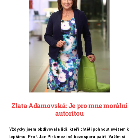
Zlata Adamovská: Je pro mne morální
autoritou
Vždycky jsem obdivovala lidi, kteří chtěli pohnout světem k
lepšímu. Prof. Jan Pirk mezi ně bezesporu patří. Vážím si