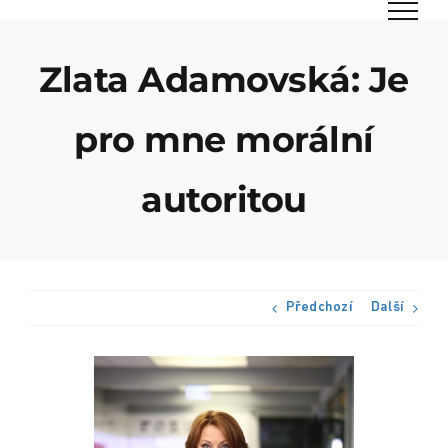
Přeskočit
na
obsah
Zlata Adamovská: Je
pro mne morální
autoritou
Předchozí
Další