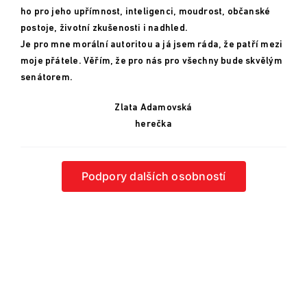
ho pro jeho upřímnost, inteligenci, moudrost, občanské
postoje, životní zkušenosti i nadhled.
Je pro mne morální autoritou a já jsem ráda, že patří mezi
moje přátele. Věřím, že pro nás pro všechny bude skvělým
senátorem.
Zlata Adamovská
herečka
Podpory dalších osobností