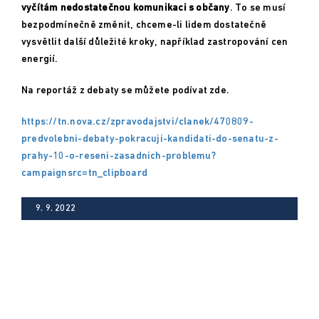
vyčítám nedostatečnou komunikaci s občany
. To se musí
bezpodmínečně změnit, chceme-li lidem dostatečně
vysvětlit další důležité kroky, například zastropování cen
energií.
Na reportáž z debaty se můžete podívat zde.
https://tn.nova.cz/zpravodajstvi/clanek/470809-
predvolebni-debaty-pokracuji-kandidati-do-senatu-z-
prahy-10-o-reseni-zasadnich-problemu?
campaignsrc=tn_clipboard
9. 9. 2022