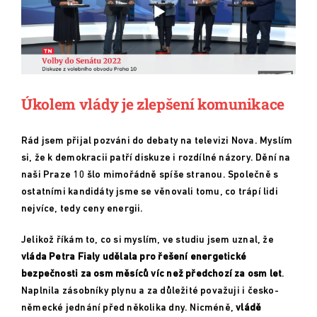
Úkolem vlády je zlepšení komunikace
Rád jsem přijal pozváni do debaty na televizi Nova. Myslím
si, že k demokracii patří diskuze i rozdílné názory. Dění na
naši Praze 10 šlo mimořádně spíše stranou. Společně s
ostatními kandidáty jsme se věnovali tomu, co trápí lidi
nejvíce, tedy ceny energii.
Jelikož říkám to, co si myslím, ve studiu jsem uznal, že
vláda Petra Fialy udělala pro řešení energetické
bezpečnosti za osm měsíců víc než předchozí za osm let
.
Naplnila zásobníky plynu a za důležité považuji i česko-
německé jednání před několika dny. Nicméně,
vládě