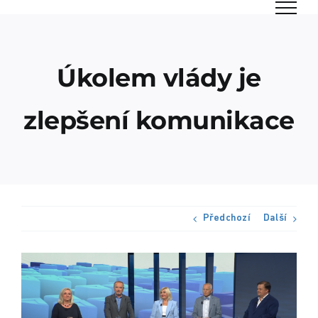
Přeskočit
na
obsah
Úkolem vlády je
zlepšení komunikace
Předchozí
Další